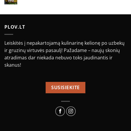
Sau
0
komentarų
įraše
Ėrienos
taco
PLOV.LT
Leiskitės į nepakartojamą kulinarinę kelionę po uzbekų
ir gruzinų virtuvės pasaulį! Pažadame – naujų skonių
atradimas dar niekada nebuvo toks jaudinantis ir
skanus!
SUSISIEKITE