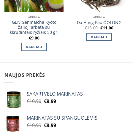
ARBATA
ARBATA
GEN Genmaicha Kyoto
Da Hong Pao OOLONG
žalioji arbata su
Original
Current
€
13.00
€
11.00
price
price
skrudintais ryžiais 50 gr.
was:
is:
DAUGIAU
€
9.00
€13.00.
€11.00.
DAUGIAU
NAUJOS PREKĖS
SAKARTVELO MARINATAS
Original
Current
€
10.90
€
9.99
price
price
was:
is:
MARINATAS SU SPANGUOLĖMIS
€10.90.
€9.99.
Original
Current
€
10.99
€
9.99
price
price