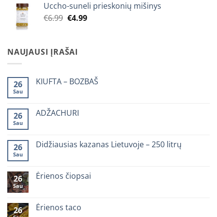
Uccho-suneli prieskonių mišinys
Original
Current
€
6.99
€
4.99
price
price
was:
is:
€6.99.
€4.99.
NAUJAUSI ĮRAŠAI
KIUFTA – BOZBAŠ
26
Sau
0
komentarų
įraše
KIUFTA
ADŽACHURI
26
–
Sau
BOZBAŠ
0
komentarų
įraše
ADŽACHURI
Didžiausias kazanas Lietuvoje – 250 litrų
26
Sau
0
komentarų
įraše
Didžiausias
Ėrienos čiopsai
26
kazanas
Sau
Lietuvoje
0
–
komentarų
250
įraše
litrų
Ėrienos
Ėrienos taco
26
čiopsai