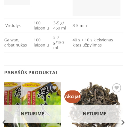
100
3-5 g/
Virdulys
3-5 min
laipsnių
450 ml
5-7
Gaiwan,
100
40 s + 10 s kiekvienas
g/150
arbatinukas
laipsnių
kitas užpylimas
ml
PANAŠŪS PRODUKTAI
Akcija!
Įtraukti
Įtraukti
į norų
į norų
sąrašą
sąrašą
NETURIME
NETURIME