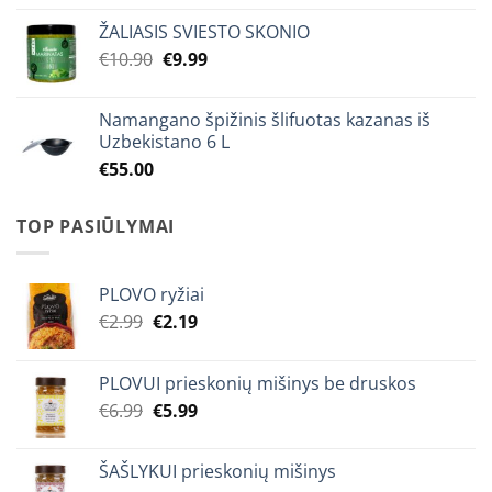
was:
is:
ŽALIASIS SVIESTO SKONIO
€10.99.
€9.99.
Original
Current
€
10.90
€
9.99
price
price
was:
is:
Namangano špižinis šlifuotas kazanas iš
€10.90.
€9.99.
Uzbekistano 6 L
€
55.00
TOP PASIŪLYMAI
PLOVO ryžiai
Original
Current
€
2.99
€
2.19
price
price
was:
is:
PLOVUI prieskonių mišinys be druskos
€2.99.
€2.19.
Original
Current
€
6.99
€
5.99
price
price
was:
is:
ŠAŠLYKUI prieskonių mišinys
€6.99.
€5.99.