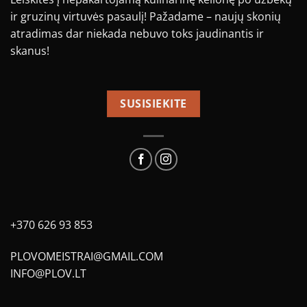
ir gruzinų virtuvės pasaulį! Pažadame – naujų skonių
atradimas dar niekada nebuvo toks jaudinantis ir
skanus!
SUSISIEKITE
+370 626 93 853
PLOVOMEISTRAI@GMAIL.COM
INFO@PLOV.LT