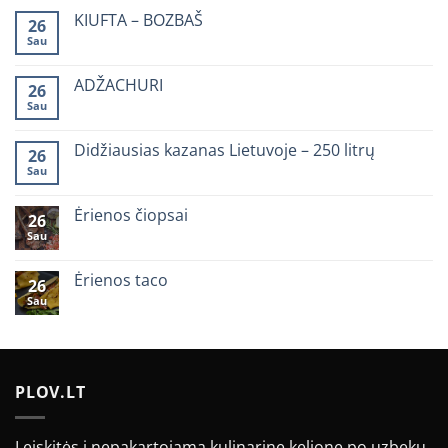
KIUFTA – BOZBAŠ
26
Sau
0
komentarų
įraše
KIUFTA
ADŽACHURI
26
–
Sau
BOZBAŠ
0
komentarų
įraše
ADŽACHURI
Didžiausias kazanas Lietuvoje – 250 litrų
26
Sau
0
komentarų
įraše
Didžiausias
Ėrienos čiopsai
26
kazanas
Sau
Lietuvoje
0
–
komentarų
250
įraše
litrų
Ėrienos
Ėrienos taco
26
čiopsai
Sau
0
komentarų
įraše
Ėrienos
taco
PLOV.LT
Leiskitės į nepakartojamą kulinarinę kelionę po uzbekų