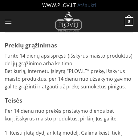
WWW.PLOV.LT
Atšaukti
Skip
to
0
content
Prekių grąžinimas
Turite 14 dienų apsispręsti (išskyrus maisto produktus)
dėl jų grąžinimo arba keitimo.
Bet kurią, internetu įsigytą “PLOV.LT” prekę, išskyrus
maisto produktus, per 14 dienų nuo užsakymo gavimo
galite grąžinti ir atgauti už prekę sumokėtus pinigus.
Teisės
Per 14 dienų nuo prekės pristatymo dienos bet
kurį, išskyrus maisto produktus, pirkinį Jūs galite:
1. Keisti į kitą dydį ar kitą modelį. Galima keisti tiek į