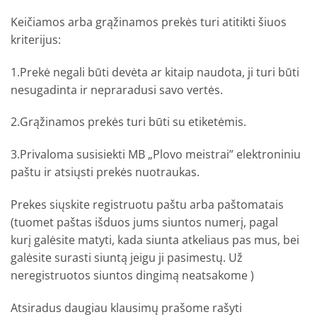
Keičiamos arba grąžinamos prekės turi atitikti šiuos
kriterijus:
1.Prekė negali būti devėta ar kitaip naudota, ji turi būti
nesugadinta ir nepraradusi savo vertės.
2.Grąžinamos prekės turi būti su etiketėmis.
3.Privaloma susisiekti MB „Plovo meistrai” elektroniniu
paštu ir atsiųsti prekės nuotraukas.
Prekes siųskite registruotu paštu arba paštomatais
(tuomet paštas išduos jums siuntos numerį, pagal
kurį galėsite matyti, kada siunta atkeliaus pas mus, bei
galėsite surasti siuntą jeigu ji pasimestų. Už
neregistruotos siuntos dingimą neatsakome )
Atsiradus daugiau klausimų prašome rašyti