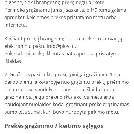
pigesnę, tiek į brangesnę prekę negu pirkote.
Permoką grąžiname Jums į sąskaitą, o trūkumą galima
apmokėti keičiamos prekės pristatymo metu arba
internetu.
Keičiant prekę į brangesnę būtina prekės rezervaciją
elektroniniu paštu info@plov.lt .
Pakeisdami prekę, klientas pats apmoka pristatymo
išlaidas.
2. Grąžinus pasirinktą prekę, pinigai grąžinami 1 – 5
darbo dienų laikotarpyje nuo grąžintų prekių priėmimo
dienos mūsų sandelyje. Transporto išlaidos nėra
grąžinamos. Jeigu prekė pirkta akcijos metu arba
naudojant nuolaidos kodą, grąžinant prekę grąžinamas
sumokėta suma, kuri buvo nurodyta pirkimo metu.
Prekės grąžinimo / keitimo sąlygos