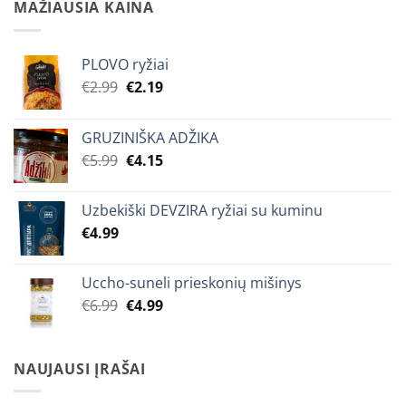
€6.99.
€5.99.
MAŽIAUSIA KAINA
PLOVO ryžiai
Original
Current
€
2.99
€
2.19
price
price
was:
is:
GRUZINIŠKA ADŽIKA
€2.99.
€2.19.
Original
Current
€
5.99
€
4.15
price
price
was:
is:
Uzbekiški DEVZIRA ryžiai su kuminu
€5.99.
€4.15.
€
4.99
Uccho-suneli prieskonių mišinys
Original
Current
€
6.99
€
4.99
price
price
was:
is:
€6.99.
€4.99.
NAUJAUSI ĮRAŠAI