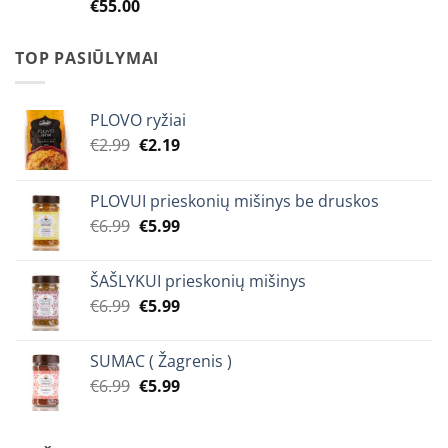
€
55.00
TOP PASIŪLYMAI
PLOVO ryžiai
Original
Current
€
2.99
€
2.19
price
price
was:
is:
PLOVUI prieskonių mišinys be druskos
€2.99.
€2.19.
Original
Current
€
6.99
€
5.99
price
price
was:
is:
ŠAŠLYKUI prieskonių mišinys
€6.99.
€5.99.
Original
Current
€
6.99
€
5.99
price
price
was:
is:
SUMAC ( Žagrenis )
€6.99.
€5.99.
Original
Current
€
6.99
€
5.99
price
price
was:
is: