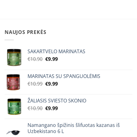
NAUJOS PREKĖS
SAKARTVELO MARINATAS
Original
Current
€
10.90
€
9.99
price
price
was:
is:
MARINATAS SU SPANGUOLĖMIS
€10.90.
€9.99.
Original
Current
€
10.99
€
9.99
price
price
was:
is:
ŽALIASIS SVIESTO SKONIO
€10.99.
€9.99.
Original
Current
€
10.90
€
9.99
price
price
was:
is:
Namangano špižinis šlifuotas kazanas iš
€10.90.
€9.99.
Uzbekistano 6 L