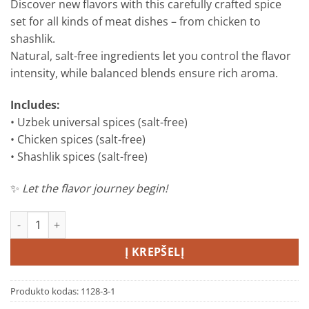
Discover new flavors with this carefully crafted spice
set for all kinds of meat dishes – from chicken to
shashlik.
Natural, salt-free ingredients let you control the flavor
intensity, while balanced blends ensure rich aroma.
Includes:
• Uzbek universal spices (salt-free)
• Chicken spices (salt-free)
• Shashlik spices (salt-free)
✨
Let the flavor journey begin!
produkto kiekis: MĖSAI prieskonių rinkinys
Į KREPŠELĮ
Produkto kodas:
1128-3-1