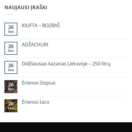
€6.99.
€4.99.
NAUJAUSI ĮRAŠAI
KIUFTA – BOZBAŠ
26
Sau
0
komentarų
įraše
KIUFTA
ADŽACHURI
26
–
Sau
BOZBAŠ
0
komentarų
įraše
ADŽACHURI
Didžiausias kazanas Lietuvoje – 250 litrų
26
Sau
0
komentarų
įraše
Didžiausias
Ėrienos čiopsai
26
kazanas
Sau
Lietuvoje
0
–
komentarų
250
įraše
litrų
Ėrienos
Ėrienos taco
26
čiopsai
Sau
0
komentarų
įraše
Ėrienos
taco