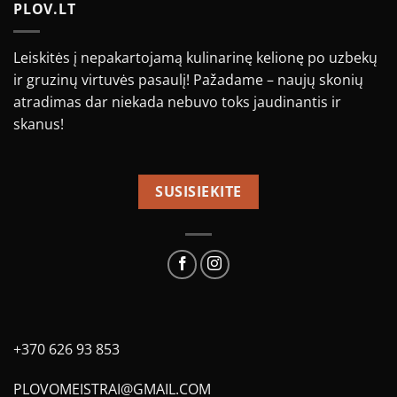
PLOV.LT
Leiskitės į nepakartojamą kulinarinę kelionę po uzbekų
ir gruzinų virtuvės pasaulį! Pažadame – naujų skonių
atradimas dar niekada nebuvo toks jaudinantis ir
skanus!
SUSISIEKITE
+370 626 93 853
PLOVOMEISTRAI@GMAIL.COM