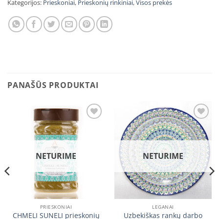
Kategorijos:
Prieskoniai
,
Prieskonių rinkiniai
,
Visos prekės
PANAŠŪS PRODUKTAI
Įtraukti
Įtraukti
į norų
į norų
sąrašą
sąrašą
NETURIME
NETURIME
PRIESKONIAI
LEGANAI
CHMELI SUNELI prieskonių
Uzbekiškas rankų darbo