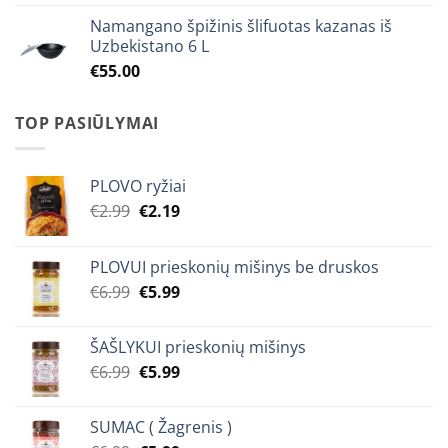
was:
is:
Namangano špižinis šlifuotas kazanas iš
€10.90.
€9.99.
Uzbekistano 6 L
€
55.00
TOP PASIŪLYMAI
PLOVO ryžiai
Original
Current
€
2.99
€
2.19
price
price
was:
is:
PLOVUI prieskonių mišinys be druskos
€2.99.
€2.19.
Original
Current
€
6.99
€
5.99
price
price
was:
is:
ŠAŠLYKUI prieskonių mišinys
€6.99.
€5.99.
Original
Current
€
6.99
€
5.99
price
price
was:
is:
SUMAC ( Žagrenis )
€6.99.
€5.99.