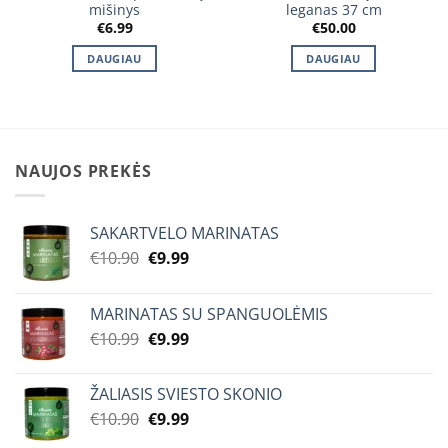
mišinys
leganas 37 cm
€
6.99
€
50.00
DAUGIAU
DAUGIAU
NAUJOS PREKĖS
SAKARTVELO MARINATAS
Original
Current
€
10.90
€
9.99
price
price
was:
is:
MARINATAS SU SPANGUOLĖMIS
€10.90.
€9.99.
Original
Current
€
10.99
€
9.99
price
price
was:
is:
ŽALIASIS SVIESTO SKONIO
€10.99.
€9.99.
Original
Current
€
10.90
€
9.99
price
price