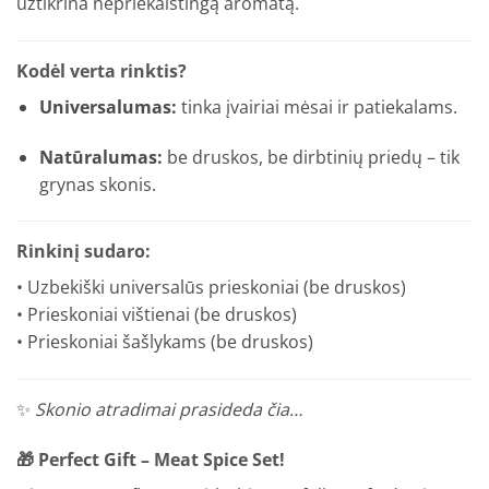
užtikrina nepriekaištingą aromatą.
Kodėl verta rinktis?
Universalumas:
tinka įvairiai mėsai ir patiekalams.
Natūralumas:
be druskos, be dirbtinių priedų – tik
grynas skonis.
Rinkinį sudaro:
• Uzbekiški universalūs prieskoniai (be druskos)
• Prieskoniai vištienai (be druskos)
• Prieskoniai šašlykams (be druskos)
✨
Skonio atradimai prasideda čia…
🎁
Perfect Gift – Meat Spice Set!