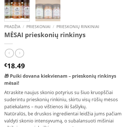
PRADŽIA
/
PRIESKONIAI
/
PRIESKONIŲ RINKINIAI
MĖSAI prieskonių rinkinys
18.49
€
🎁
Puiki dovana kiekvienam – prieskonių rinkinys
mėsai!
Atraskite naujus skonio potyrius su šiuo kruopščiai
suderintu prieskonių rinkiniu, skirtu visų rūšių mėsos
patiekalams – nuo vištienos iki šašlykų.
Natūralūs, be druskos ingredientai leidžia jums pačiam
valdyti skonio intensyvumą, o subalansuoti mišiniai