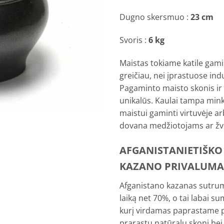
Dugno skersmuo :
23 cm
Svoris :
6 kg
Maistas tokiame katile ga
greičiau, nei įprastuose ind
Pagaminto maisto skonis ir
unikalūs. Kaulai tampa minkš
maistui gaminti virtuvėje ar
dovana medžiotojams ar žv
AFGANISTANIETIŠKO
KAZANO PRIVALUMA
Afganistano kazanas sutr
laiką net 70%, o tai labai su
kurį virdamas paprastame 
prarastu natūralų skonį bei