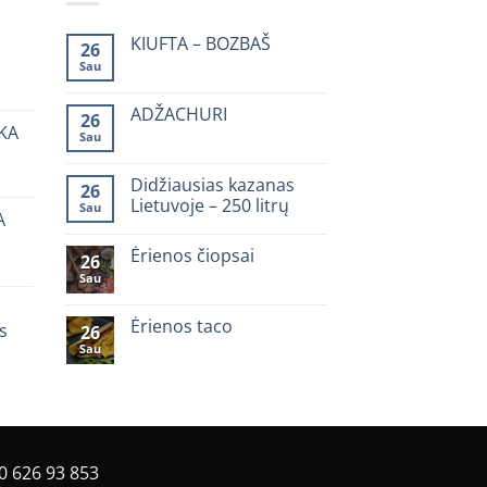
KIUFTA – BOZBAŠ
26
Sau
nt
0
komentarų
įraše
KIUFTA
ADŽACHURI
26
–
KA
Sau
BOZBAŠ
0
komentarų
nt
įraše
ADŽACHURI
Didžiausias kazanas
26
Lietuvoje – 250 litrų
Sau
A
0
komentarų
Ėrienos čiopsai
įraše
26
Didžiausias
Sau
0
kazanas
komentarų
Lietuvoje
įraše
–
Ėrienos
Ėrienos taco
s
250
26
čiopsai
litrų
Sau
0
nt
komentarų
įraše
Ėrienos
taco
0 626 93 853