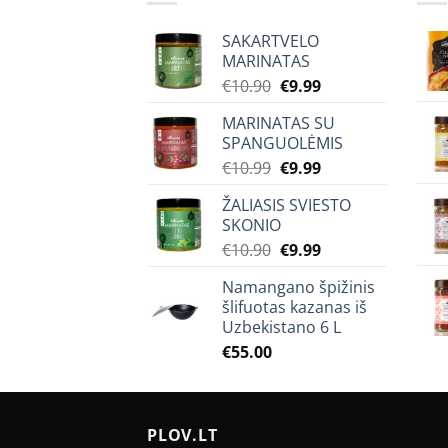
SAKARTVELO
MARINATAS
Original
Current
€
10.90
€
9.99
price
price
MARINATAS SU
was:
is:
SPANGUOLĖMIS
€10.90.
€9.99.
Original
Current
€
10.99
€
9.99
price
price
ŽALIASIS SVIESTO
was:
is:
SKONIO
€10.99.
€9.99.
Original
Current
€
10.90
€
9.99
price
price
Namangano špižinis
was:
is:
šlifuotas kazanas iš
€10.90.
€9.99.
Uzbekistano 6 L
€
55.00
PLOV.LT