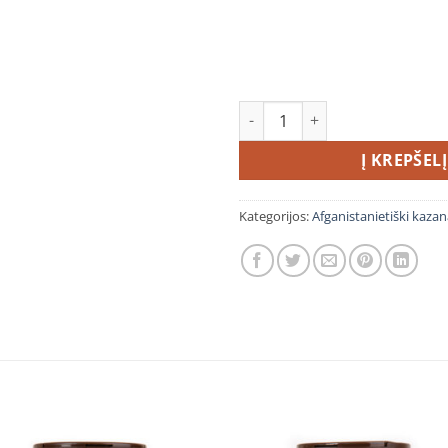
produkto kiekis: Afganistano
Į KREPŠELĮ
Kategorijos:
Afganistanietiški kazan