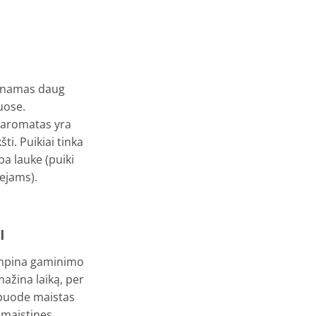
minamas daug
uose.
 aromatas yra
ti. Puikiai tinka
ba lauke (puiki
ejams).
I
umpina gaminimo
mažina laiką, per
puode maistas
 maistines