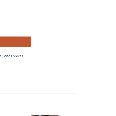
 kazanas JUODAS 20L
ai
,
Visos prekės