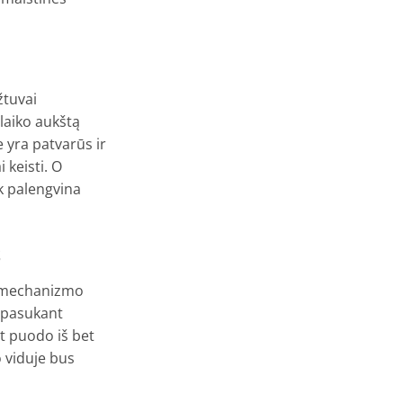
žtuvai
laiko aukštą
 yra patvarūs ir
 keisti. O
ek palengvina
S
o mechanizmo
a pasukant
nt puodo iš bet
o viduje bus