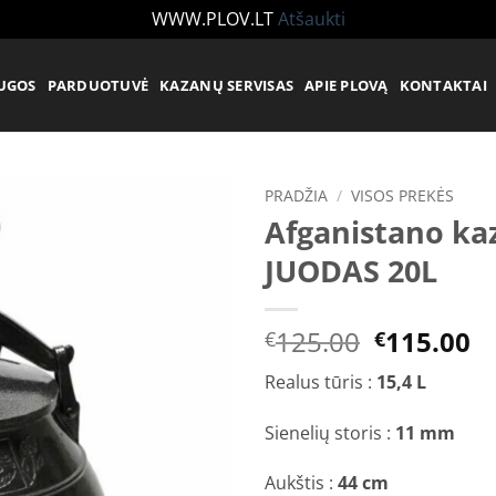
WWW.PLOV.LT
Atšaukti
UGOS
PARDUOTUVĖ
KAZANŲ SERVISAS
APIE PLOVĄ
KONTAKTAI
PRADŽIA
/
VISOS PREKĖS
Afganistano ka
Įtraukti
JUODAS 20L
į norų
sąrašą
Original
C
125.00
115.00
€
€
price
pr
Realus tūris :
15,4 L
was:
is
€125.00.
€
Sienelių storis :
11 mm
Aukštis :
44 cm