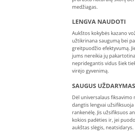
medžiagas.
LENGVA NAUDOTI
Aukštos kokybės kazano vo
užtikrinana saugumą bei pa
greitpuodžio efektyvumą. Jie
jums nereikia jų pakartotinai
nepridegantis vidus šiek ti
virėjo gyvenimą.
SAUGUS UŽDARYMA
Dėl universalaus fiksavim
dangtis lengvai užsifiksuoj
rankenėlę. Jis užsifiksuos a
kokios padėties ir, jei puod
aukštas slėgis, neatsidarys.