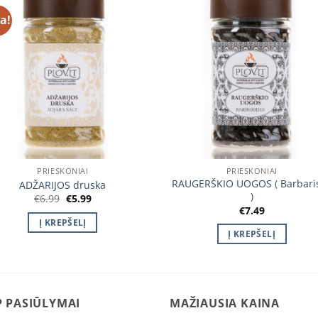
a!
Įtraukti
Įtra
į norų
į n
sąrašą
sąr
PRIESKONIAI
PRIESKONIAI
RAUGERŠKIO UOGOS ( Barbari
ADŽARIJOS druska
)
Original
Current
€
6.99
€
5.99
price
price
€
7.49
was:
is:
Į KREPŠELĮ
€6.99.
€5.99.
Į KREPŠELĮ
 PASIŪLYMAI
MAŽIAUSIA KAINA