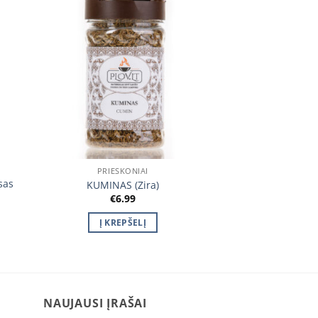
ukti
Įtraukti
orų
į norų
ašą
sąrašą
PRIESKONIAI
sas
KUMINAS (Zira)
€
6.99
Į KREPŠELĮ
NAUJAUSI ĮRAŠAI