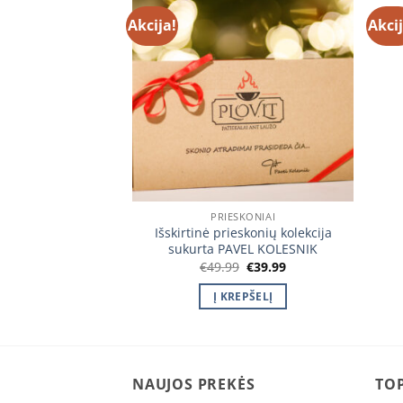
Akcija!
Akcij
Įtraukti
Įtraukti
į norų
į norų
sąrašą
sąrašą
URIME
SUARAI
PRIESKONIAI
Išskirtinė prieskonių kolekcija
 Šumovkė kazanui
sukurta PAVEL KOLESNIK
5.99
Original
Current
€
49.99
€
39.99
price
price
GIAU
was:
is:
Į KREPŠELĮ
€49.99.
€39.99.
NAUJOS PREKĖS
TOP